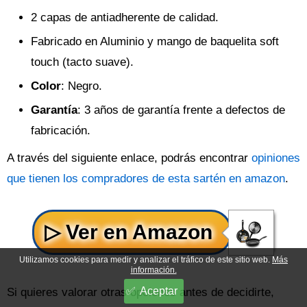
2 capas de antiadherente de calidad.
Fabricado en Aluminio y mango de baquelita soft
touch (tacto suave).
Color
: Negro.
Garantía
: 3 años de garantía frente a defectos de
fabricación.
A través del siguiente enlace, podrás encontrar
opiniones
que tienen los compradores de esta sartén en amazon
.
Utilizamos cookies para medir y analizar el tráfico de este sitio web.
Más
información.
Aceptar
Si quieres valorar otras opciones antes de decidirte,