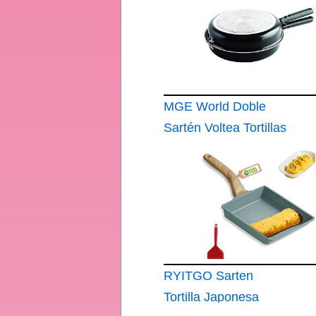
MGE World Doble
Sartén Voltea Tortillas
Tortillera Sarten para
Tortilla Patatas
Sarten Doble para
Tortillas Vitro-
Inducción 26 cm
RYITGO Sarten
Tortilla Japonesa