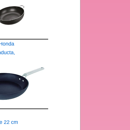
 Honda
nducta,
te 22 cm