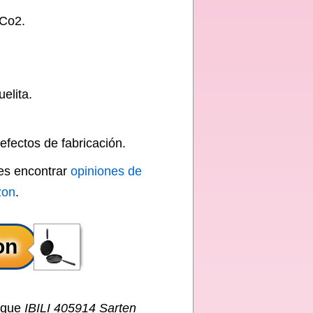
 Co2.
elita.
defectos de fabricación.
des encontrar
opiniones de
zon
.
o que
IBILI 405914 Sarten