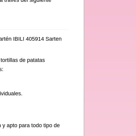
a través del siguiente
sartén IBILI 405914 Sarten
ortillas de patatas
s:
ividuales.
 y apto para todo tipo de